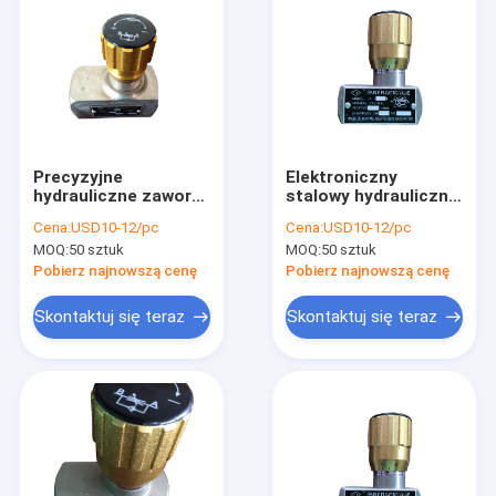
Precyzyjne
Elektroniczny
hydrauliczne zawory
stalowy hydrauliczny
sterujące
zawór sterujący
Cena:
USD10-12/pc
Cena:
USD10-12/pc
przepływem z
przepływem,
MOQ:
50 sztuk
MOQ:
50 sztuk
kompensacją
hydrauliczny zawór
ciśnienia LA-H20L
dzielnika przepływu
Pobierz najnowszą cenę
Pobierz najnowszą cenę
Skontaktuj się teraz
Skontaktuj się teraz
Dom
Produkty
O nas