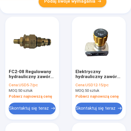
Podaj swoje wymagania
FC2-08 Regulowany
Elektryczny
hydrauliczny zawór
hydrauliczny zawór
sterujący
sterujący
Cena:
USD5-7/pc
Cena:
USD12-15/pc
przepływem Zawór
przepływem LA-H25L,
MOQ:
50 sztuk
MOQ:
50 sztuk
zwrotny przepływu
hydrauliczny zawór
zwrotnego
suwakowy
Pobierz najnowszą cenę
Pobierz najnowszą cenę
Skontaktuj się teraz
Skontaktuj się teraz