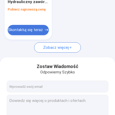
Hydrauliczny zawór
Zawory hydrauliczne nabojowe
równoważący
Pobierz najnowszą cenę
Hydrauliczny zawór elektromagnetyczny
Hydrauliczny zawór sterujący przepływem
Skontaktuj się teraz
Hydrauliczne kierunkowe zawory sterujące
Zobacz więcej
Zbiorniki oleju hydraulicznego
Plastikowe zbiorniki hydrauliczne
Zostaw Wiadomość
Silnik agregatu
Odpowiemy Szybko
pompy hydrauliczne
Siłowniki hydrauliczne jednostronnego działania
siłownik hydrauliczny dwustronnego działania