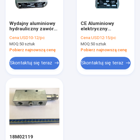
Wycieczka po fabryce
Kontrola jakości
Wydajny aluminiowy
CE Aluminiowy
hydrauliczny zawór
elektryczny
Skontaktuj się z nami
iglicowy sterujący
hydrauliczny zawór
Cena:
USD10-12/pc
Cena:
USD12-15/pc
przepływem 35Mpa
sterujący
MOQ:
50 sztuk
MOQ:
50 sztuk
G1 / 4 ”
przepływem Szpula
Aktualności
typu LA-H25L
Pobierz najnowszą cenę
Pobierz najnowszą cenę
Poprosić o wycenę
Skontaktuj się teraz
Skontaktuj się teraz
Mini agregaty hydrauliczne
Agregaty hydrauliczne
Blok rozdzielacza hydraulicznego
Elementy agregatu hydraulicznego
18M02119