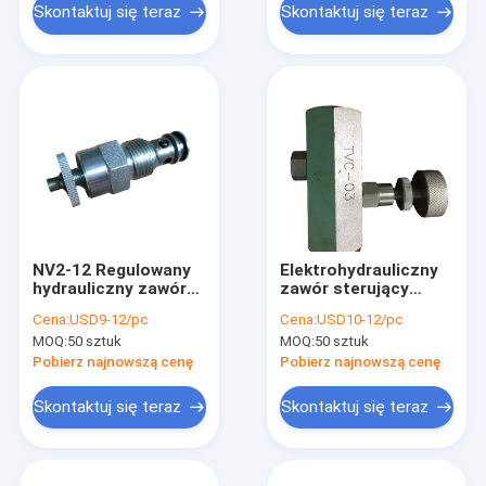
Skontaktuj się teraz
Skontaktuj się teraz
NV2-12 Regulowany
Elektrohydrauliczny
hydrauliczny zawór
zawór sterujący
iglicowy do
przepływem /
Cena:
USD9-12/pc
Cena:
USD10-12/pc
przemysłowego
hydrauliczny zawór
MOQ:
50 sztuk
MOQ:
50 sztuk
zasilacza
sterujący ciśnieniem
hydraulicznego
Pobierz najnowszą cenę
Pobierz najnowszą cenę
Skontaktuj się teraz
Skontaktuj się teraz