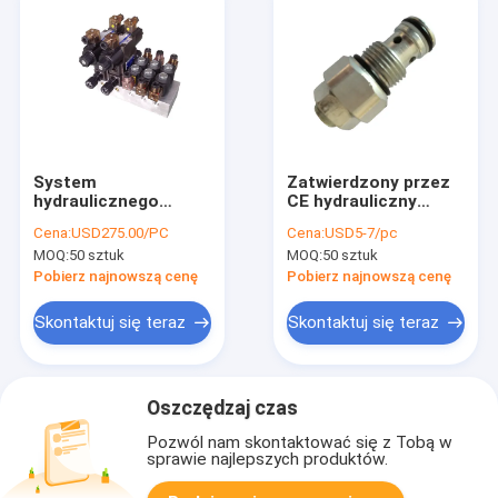
System
Zatwierdzony przez
hydraulicznego
CE hydrauliczny
zaworu sterującego
regulowany zawór
Cena:
USD275.00/PC
Cena:
USD5-7/pc
przepływem G3/8,
sterujący
MOQ:
50 sztuk
MOQ:
50 sztuk
hydrauliczne zawory
przepływem / zawory
stosu 210 bar
nadmiarowe wkładu
Pobierz najnowszą cenę
Pobierz najnowszą cenę
Skontaktuj się teraz
Skontaktuj się teraz
Oszczędzaj czas
Pozwól nam skontaktować się z Tobą w
sprawie najlepszych produktów.