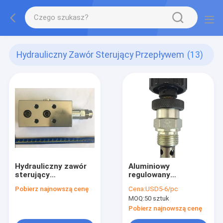
Hydrauliczny Zawór Sterujący Przepływem
(13)
Hydrauliczny zawór
Aluminiowy
sterujący
regulowany
przepływem CE
hydrauliczny zawór
Pobierz najnowszą cenę
Cena:
USD5-6/pc
regulacyjny z
MOQ:
50 sztuk
kontrolą przepływu
wstecznego
Pobierz najnowszą cenę