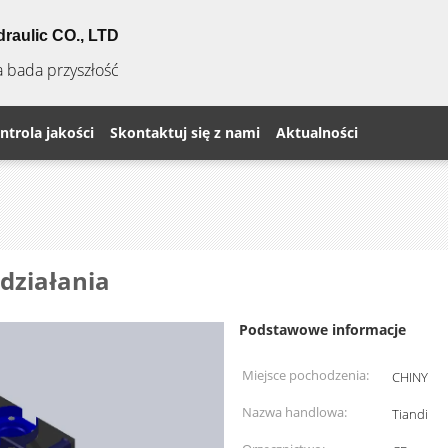
raulic CO., LTD
a bada przyszłość
ntrola jakości
Skontaktuj się z nami
Aktualności
działania
Podstawowe informacje
Miejsce pochodzenia:
CHINY
Nazwa handlowa:
Tiandi