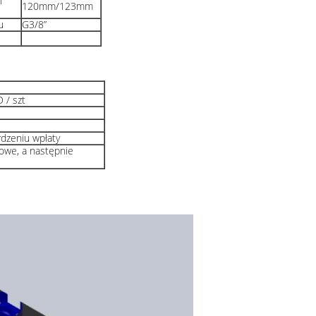
i
120mm/123mm
u
G3/8”
 / szt
rdzeniu wpłaty
owe, a następnie