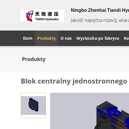
Ningbo Zhenhai Tiandi Hyd
Jakość napędza rozwój, wiar
Dom
Produkty
O nas
Wycieczka po fabryce
Ko
Produkty
Blok centralny jednostronnego 