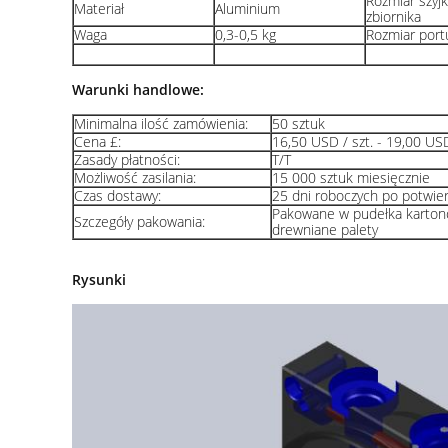
Rozmiar szyjk
Materiał
Aluminium
zbiornika
Waga
0,3-0,5 kg
Rozmiar port
Warunki handlowe:
Minimalna ilość zamówienia:
50 sztuk
Cena £:
16,50 USD / szt. - 19,00 USD
Zasady płatności:
T/T
Możliwość zasilania:
15 000 sztuk miesięcznie
Czas dostawy:
25 dni roboczych po potwie
Pakowane w pudełka karton
Szczegóły pakowania:
drewniane palety
Rysunki