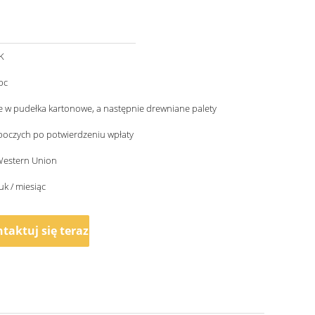
K
pc
 w pudełka kartonowe, a następnie drewniane palety
boczych po potwierdzeniu wpłaty
 Western Union
uk / miesiąc
taktuj się teraz