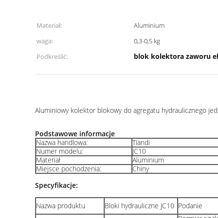
Materiał:
Aluminium
waga:
0,3-0,5 kg
blok kolektora zaworu 
Podkreślić:
Aluminiowy kolektor blokowy do agregatu hydraulicznego jed
Podstawowe informacje
Nazwa handlowa:
Tiandi
Numer modelu:
JC10
Materiał
Aluminium
Miejsce pochodzenia:
Chiny
Specyfikacje:
Nazwa produktu
Bloki hydrauliczne JC10
Podanie