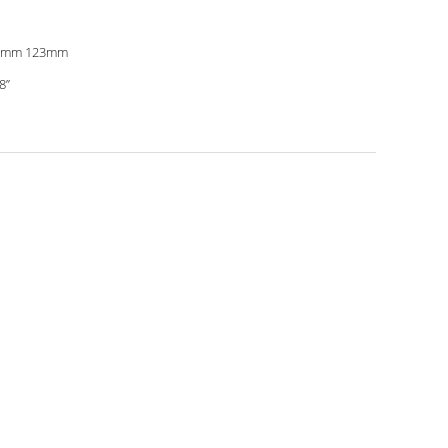
0mm 123mm
8”