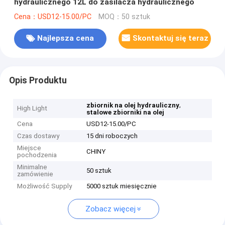
hydraulicznego 12L do zasilacza hydraulicznego
Cena：USD12-15.00/PC
MOQ：50 sztuk
Najlepsza cena
Skontaktuj się teraz
Opis Produktu
,
zbiornik na olej hydrauliczny
High Light
stalowe zbiorniki na olej
Cena
USD12-15.00/PC
Czas dostawy
15 dni roboczych
Miejsce
CHINY
pochodzenia
Minimalne
50 sztuk
zamówienie
Możliwość Supply
5000 sztuk miesięcznie
Zobacz więcej