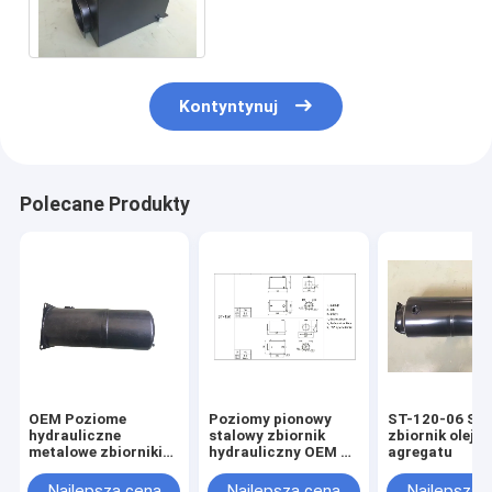
hydraulicznego 12L do
zasilacza hydraulicznego
Kontyntynuj
Polecane Produkty
OEM Poziome
Poziomy pionowy
ST-120-06 St
hydrauliczne
stalowy zbiornik
zbiornik oleju
metalowe zbiorniki
hydrauliczny OEM o
agregatu
oleju 1,6 l do
pojemności 1,6 l
elektrowni
Najlepsza cena
Najlepsza cena
Najlepsza 