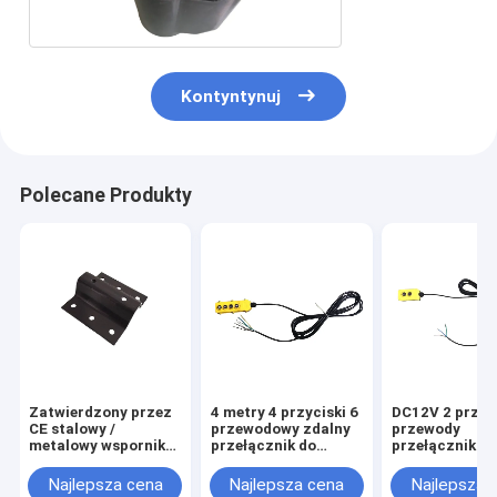
Kontyntynuj
Polecane Produkty
Zatwierdzony przez
4 metry 4 przyciski 6
DC12V 2 przyci
CE stalowy /
przewodowy zdalny
przewody
metalowy wspornik
przełącznik do
przełącznik z
montażowy
agregatów
hydraulicznych
Najlepsza cena
Najlepsza cena
Najlepsza 