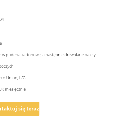
04
e
 w pudełka kartonowe, a następnie drewniane palety
oboczych
ern Union, L/C.
UK miesięcznie
taktuj się teraz