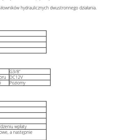
iłowników hydraulicznych dwustronnego działania.
G3/8”
oru
DC12V
ń
Poziomy
rdzeniu wpłaty
owe, a następnie