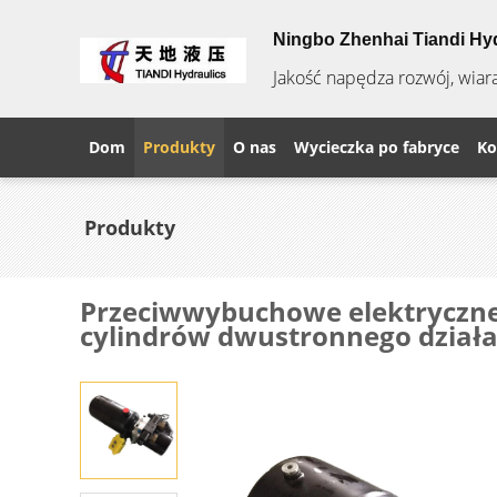
Ningbo Zhenhai Tiandi Hyd
Jakość napędza rozwój, wiar
Dom
Produkty
O nas
Wycieczka po fabryce
Ko
Produkty
Przeciwwybuchowe elektryczne 
cylindrów dwustronnego dział