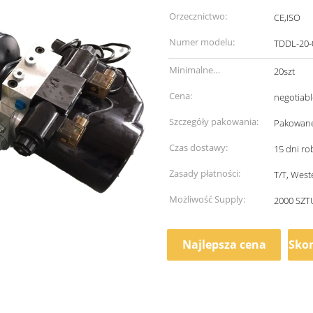
Orzecznictwo:
CE,ISO
Numer modelu:
TDDL-20-
Minimalne
20szt
zamówienie:
Cena:
negotiabl
Szczegóły pakowania:
Pakowane
Czas dostawy:
15 dni r
Zasady płatności:
T/T, West
Możliwość Supply:
2000 SZT
Najlepsza cena
Skon