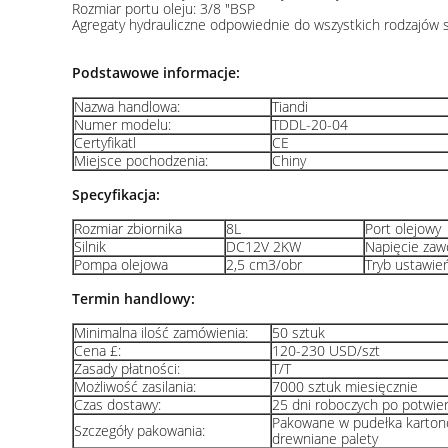
Rozmiar portu oleju: 3/8 "BSP
Agregaty hydrauliczne odpowiednie do wszystkich rodzajów s
Podstawowe informacje:
Nazwa handlowa:
Tiandi
Numer modelu:
TDDL-20-04
Certyfikatl
CE
Miejsce pochodzenia:
Chiny
Specyfikacja:
Rozmiar zbiornika
8L
Port olejowy
Silnik
DC12V 2KW
Napięcie zaw
Pompa olejowa
2,5 cm3/obr
Tryb ustawie
Termin handlowy:
Minimalna ilość zamówienia:
50 sztuk
Cena £:
120-230 USD/szt
Zasady płatności:
T/T
Możliwość zasilania:
7000 sztuk miesięcznie
Czas dostawy:
25 dni roboczych po potwie
Pakowane w pudełka karton
Szczegóły pakowania:
drewniane palety