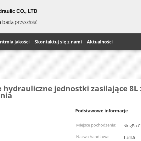
raulic CO., LTD
a bada przyszłość
ntrola jakości
Skontaktuj się z nami
Aktualności
hydrauliczne jednostki zasilające 8L
ania
Podstawowe informacje
Miejsce pochodzenia:
NingBo C
Nazwa handlowa:
TianDi