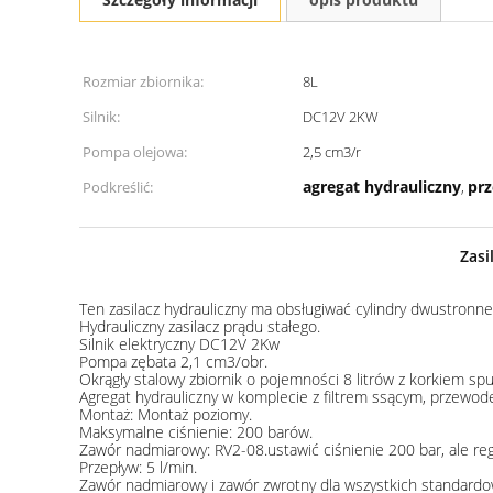
Rozmiar zbiornika:
8L
Silnik:
DC12V 2KW
Pompa olejowa:
2,5 cm3/r
agregat hydrauliczny
prz
Podkreślić:
,
Zasi
Ten zasilacz hydrauliczny ma obsługiwać cylindry dwustron
Hydrauliczny zasilacz prądu stałego.
Silnik elektryczny DC12V 2Kw
Pompa zębata 2,1 cm3/obr.
Okrągły stalowy zbiornik o pojemności 8 litrów z korkiem s
Agregat hydrauliczny w komplecie z filtrem ssącym, przewo
Montaż: Montaż poziomy.
Maksymalne ciśnienie: 200 barów.
Zawór nadmiarowy: RV2-08.ustawić ciśnienie 200 bar, ale re
Przepływ: 5 l/min.
Zawór nadmiarowy i zawór zwrotny dla wszystkich standar