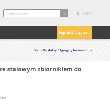
Polish
search
Poprosić o wycenę
Dom
/
Produkty
/
Agregaty hydrauliczne
 ze stalowym zbiornikiem do
hiny