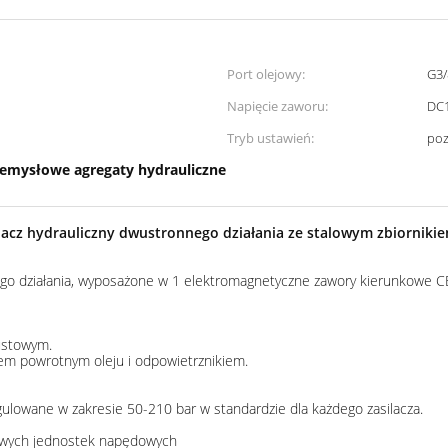
Port olejowy:
G3/
Napięcie zaworu:
DC
Tryb ustawień:
po
emysłowe agregaty hydrauliczne
lacz hydrauliczny dwustronnego działania ze stalowym zbiorniki
nego działania, wyposażone w 1 elektromagnetyczne zawory kierunkowe 
pustowym.
dem powrotnym oleju i odpowietrznikiem.
gulowane w zakresie 50-210 bar w standardzie dla każdego zasilacza.
dowych jednostek napędowych