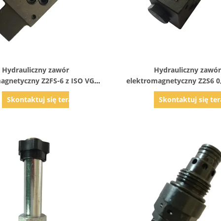
Pokaż szczegóły
Pokaż szczegóły
Hydrauliczny zawór
Hydrauliczny zawór
agnetyczny Z2FS-6 z ISO VG32
elektromagnetyczny Z2S6 0
, hydrauliczne zawory stosu
agregatu hydrauliczn
Skontaktuj się teraz
Skontaktuj się ter