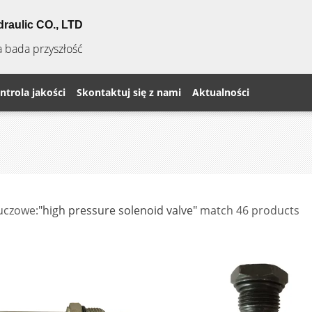
raulic CO., LTD
a bada przyszłość
ntrola jakości
Skontaktuj się z nami
Aktualności
uczowe:
"high pressure solenoid valve"
match 46 products