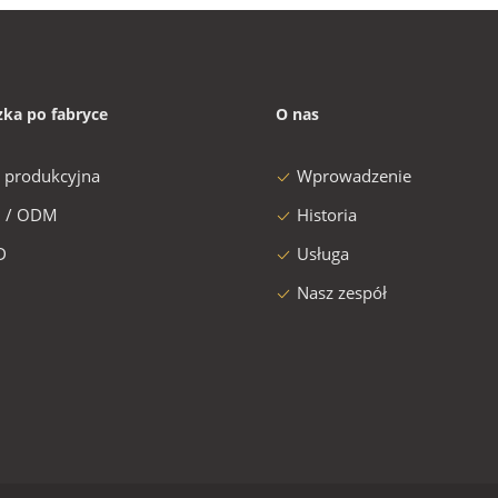
zka po fabryce
O nas
a produkcyjna
Wprowadzenie
 / ODM
Historia
D
Usługa
Nasz zespół