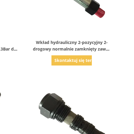
Pokaż szczegóły
Wkład hydrauliczny 2-pozycyjny 2-
,3Bar do
drogowy normalnie zamknięty zawór
ego
elektromagnetyczny z ręcznym
az
Skontaktuj się teraz
sterowaniem