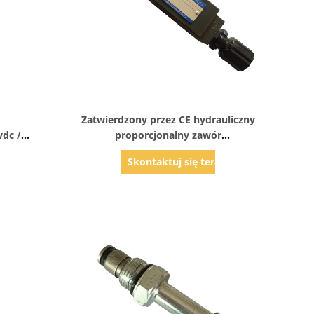
Pokaż szczegóły
Zatwierdzony przez CE hydrauliczny
dc /
proporcjonalny zawór
zeństwa
elektromagnetyczny 250 bar MTC-02W
az
Skontaktuj się teraz
nia