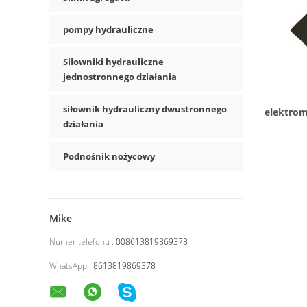
pompy hydrauliczne
Siłowniki hydrauliczne
jednostronnego działania
siłownik hydrauliczny dwustronnego
elektrom
działania
46 68
Podnośnik nożycowy
Mike
Numer telefonu :
008613819869378
WhatsApp :
8613819869378