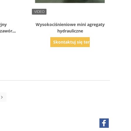
Pokaż szczegóły
yjny
Wysokociśnieniowe mini agregaty
 zawór
hydrauliczne
ący CETOP
az
Skontaktuj się teraz