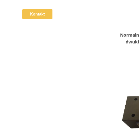
Normaln
dwuki
wkład z