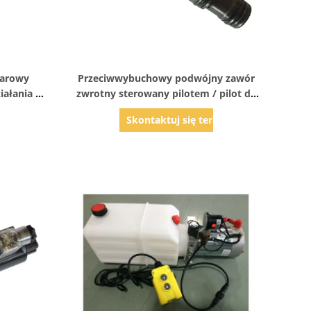
Pokaż szczegóły
iarowy
Przeciwwybuchowy podwójny zawór
iałania /
zwrotny sterowany pilotem / pilot do
ładu
otwierania zaworu zwrotnego
az
Skontaktuj się teraz