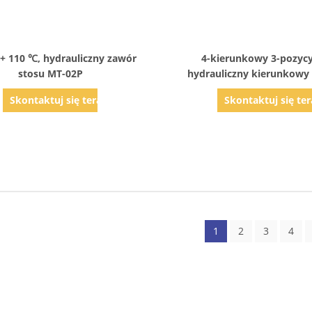
Pokaż szczegóły
Pokaż szczegóły
 + 110 ℃, hydrauliczny zawór
4-kierunkowy 3-pozyc
stosu MT-02P
hydrauliczny kierunkowy
elektromagnetyczny steruj
Skontaktuj się teraz
Skontaktuj się ter
03
1
2
3
4