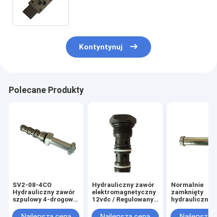
VG32 46 68, hydrauliczne zawory
stosu
Kontyntynuj
Polecane Produkty
SV2-08-4CO
Hydrauliczny zawór
Normalnie
Hydrauliczny zawór
elektromagnetyczny
zamknięty
szpulowy 4-drogowy
12vdc / Regulowany
hydrauliczny 
2-pozycyjny zawór
zawór
elektromagnet
elektromagnetyczny
bezpieczeństwa
dwukierunkowy
Najlepsza cena
Najlepsza cena
Najlepsza 