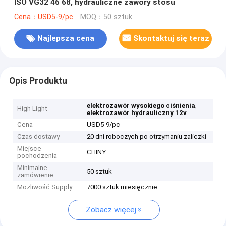
ISO VG32 46 68, hydrauliczne zawory stosu
Cena：USD5-9/pc
MOQ：50 sztuk
Najlepsza cena
Skontaktuj się teraz
Opis Produktu
,
elektrozawór wysokiego ciśnienia
High Light
elektrozawór hydrauliczny 12v
Cena
USD5-9/pc
Czas dostawy
20 dni roboczych po otrzymaniu zaliczki
Miejsce
CHINY
pochodzenia
Minimalne
50 sztuk
zamówienie
Możliwość Supply
7000 sztuk miesięcznie
Zobacz więcej