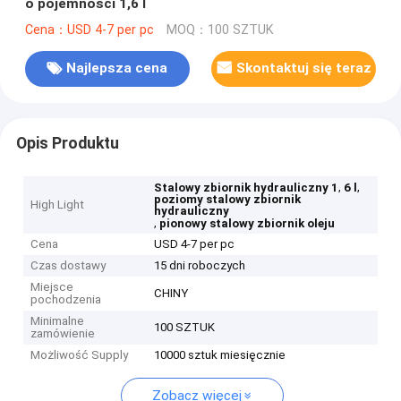
o pojemności 1,6 l
Cena：USD 4-7 per pc
MOQ：100 SZTUK
Najlepsza cena
Skontaktuj się teraz
Opis Produktu
,
,
Stalowy zbiornik hydrauliczny 1
6 l
poziomy stalowy zbiornik
High Light
hydrauliczny
,
pionowy stalowy zbiornik oleju
Cena
USD 4-7 per pc
Czas dostawy
15 dni roboczych
Miejsce
CHINY
pochodzenia
Minimalne
100 SZTUK
zamówienie
Możliwość Supply
10000 sztuk miesięcznie
Zobacz więcej