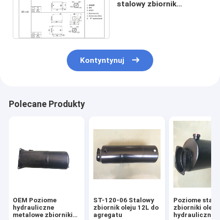
stalowy zbiornik
hydrauliczny OEM o
pojemności 1,6 l
Kontyntynuj
Polecane Produkty
OEM Poziome
ST-120-06 Stalowy
Poziome stalo
hydrauliczne
zbiornik oleju 12L do
zbiorniki oleju
metalowe zbiorniki
agregatu
hydrauliczneg