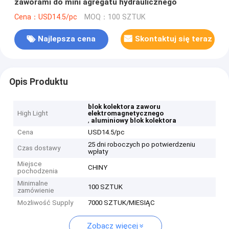
zaworami do mini agregatu hydraulicznego
Cena：USD14.5/pc
MOQ：100 SZTUK
Najlepsza cena
Skontaktuj się teraz
Opis Produktu
blok kolektora zaworu
High Light
elektromagnetycznego
,
aluminiowy blok kolektora
Cena
USD14.5/pc
25 dni roboczych po potwierdzeniu
Czas dostawy
wpłaty
Miejsce
CHINY
pochodzenia
Minimalne
100 SZTUK
zamówienie
Możliwość Supply
7000 SZTUK/MIESIĄC
Zobacz więcej