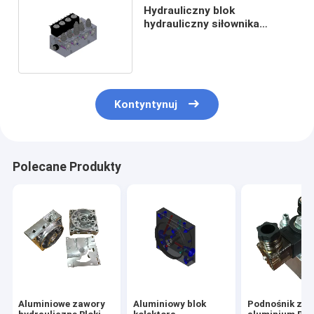
Hydrauliczny blok
hydrauliczny siłownika
podnoszenia z zaworami
elektromagnetycznymi
nabojowymi
Kontyntynuj
Polecane Produkty
Aluminiowe zawory
Aluminiowy blok
Podnośnik ze 