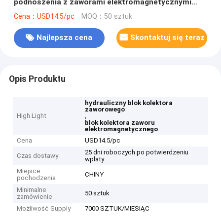
podnoszenia z zaworami elektromagnetycznymi
nabojowymi
Cena：USD14.5/pc
MOQ：50 sztuk
Najlepsza cena
Skontaktuj się teraz
Opis Produktu
hydrauliczny blok kolektora
zaworowego
High Light
,
blok kolektora zaworu
elektromagnetycznego
Cena
USD14.5/pc
25 dni roboczych po potwierdzeniu
Czas dostawy
wpłaty
Miejsce
CHINY
pochodzenia
Minimalne
50 sztuk
zamówienie
Możliwość Supply
7000 SZTUK/MIESIĄC